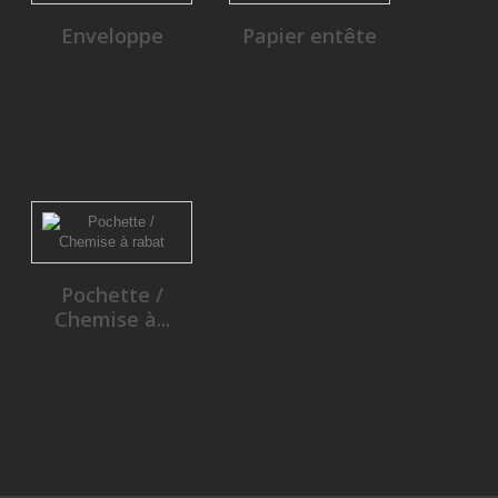
Enveloppe
Papier entête
Pochette /
Chemise à...