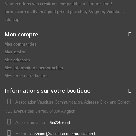
Nous rendons vos créations compatibles à l'impression !
Impression de flyers à petit prix et pas cher, Avignon, Vaucluse
sitemap
Mon compte
Mes commandes
Mes avoirs
Mes adresses
Mes informations personnelles
Mes bons de réduction
Informations sur votre boutique
Association Vaucluse Communication, Adresse Click and Collect
: 25 avenue des Lierres, 84000 Avignon
Appelez-nous au :
0652267658
E-mail :
services@vaucluse-communication.fr