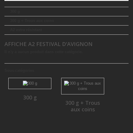
300 g
300 g + Trous aux coins
A2 extra résistant
AFFICHE A2 FESTIVAL D'AVIGNON
Il n'y a aucun produit dans cette catégorie.
Sous-catégories
300 g
300 g + Trous
aux coins