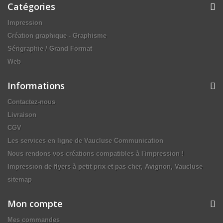
Catégories
Impression
Création graphique - Graphisme
Sérigraphie / Grand Format
Web
Informations
Contactez-nous
Livraison
CGV
Les services en ligne de Vaucluse Communication
Nous rendons vos créations compatibles à l'impression !
Impression de flyers à petit prix et pas cher, Avignon, Vaucluse
sitemap
Mon compte
Mes commandes