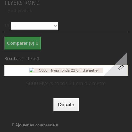
FLYERS ROND
Il y a 1 produit.
Tri
Comparer (
0
)
Résultats 1 - 1 sur 1.
5000 Flyers ronds 21 cm diamètre
Détails
Ajouter au comparateur