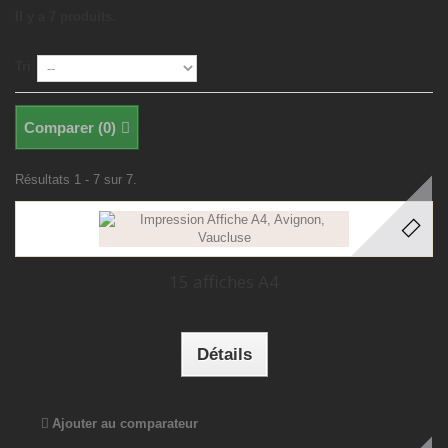
Il y a 7 produits.
Tri
Comparer (
0
)
Résultats 1 - 7 sur 7.
15 affiches A4
Détails
Ajouter au comparateur