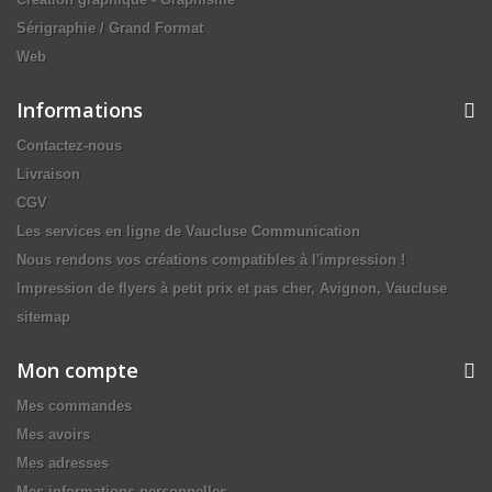
Sérigraphie / Grand Format
Web
Informations
Contactez-nous
Livraison
CGV
Les services en ligne de Vaucluse Communication
Nous rendons vos créations compatibles à l'impression !
Impression de flyers à petit prix et pas cher, Avignon, Vaucluse
sitemap
Mon compte
Mes commandes
Mes avoirs
Mes adresses
Mes informations personnelles