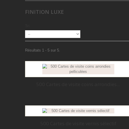
FINITION LUXE
Tri
Résultats 1 - 5 sur 5.
500 Cartes de visite coins arrondies...
500 Cartes de visite vernis sélectif