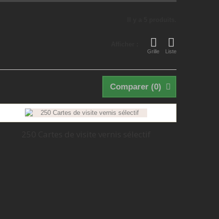
Il y a 5 produits.
Afficher :
Grille
Liste
Comparer (
0
)
250 Cartes de visite vernis sélectif