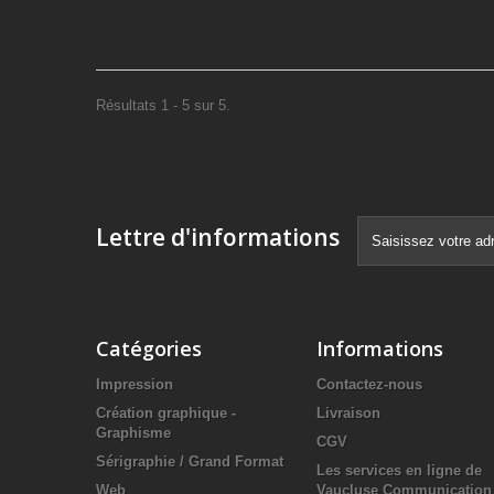
Résultats 1 - 5 sur 5.
Lettre d'informations
Catégories
Informations
Impression
Contactez-nous
Création graphique -
Livraison
Graphisme
CGV
Sérigraphie / Grand Format
Les services en ligne de
Web
Vaucluse Communication