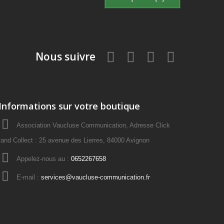
Nous suivre
Informations sur votre boutique
Association Vaucluse Communication, Adresse Click
and Collect : 25 avenue des Lierres, 84000 Avignon
Appelez-nous au :
0652267658
E-mail :
services@vaucluse-communication.fr