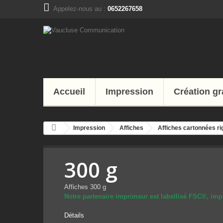
Appelez-nous au :
0652267658
Accueil
Impression
Création g
Impression
Affiches
Affiches cartonnées ri
300 g
Affiches 300 g
Notre partenaire imprimeur est
labellisé
FSC®
,
imp
Détails