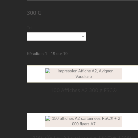
300 G
Tri
Résultats 1 - 19 sur 19.
100 Affiches A2 300 g FSC®
100 affiches A2 cartonnées FSC® + 2 000...