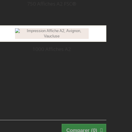
750 Affiches A2 FSC®
1000 Affiches A2
Comparer (
0
)