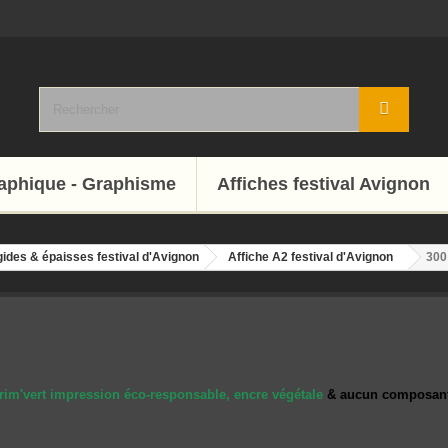
raphique - Graphisme
Affiches festival Avignon
gides & épaisses festival d'Avignon
Affiche A2 festival d'Avignon
300
rim'vert
impression éco-responsable,
encre végétale
& aucun composant 