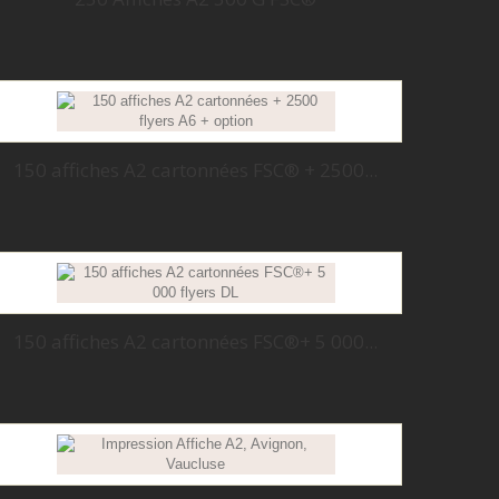
150 affiches A2 cartonnées FSC® + 2500...
150 affiches A2 cartonnées FSC®+ 5 000...