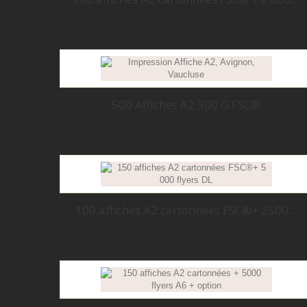
500 Affiches A2 300 G FSC®
100 affiches A2 cartonnées FSC®+ 2500...