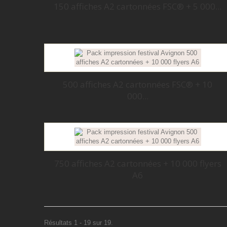
150 affiches A2 cartonnées FSC® + 5 000...
500 affiches A2 cartonnées FSC® + 10
000...
750 affiches A2 cartonnées + 10 000 flyers
A6
Résultats 1 - 19 sur 19.