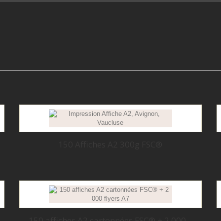
150 Affiches A2 300g FSC®
150 affiches A2 cartonnées FSC® + 2 000...