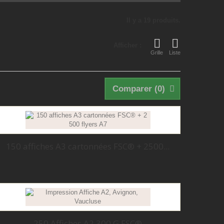
Il y a 19 produits.
Afficher :
Grille
Liste
Comparer (
0
)
150 affiches A3 cartonnées FSC® + 2500...
250 Affiches A2 300 G FSC®