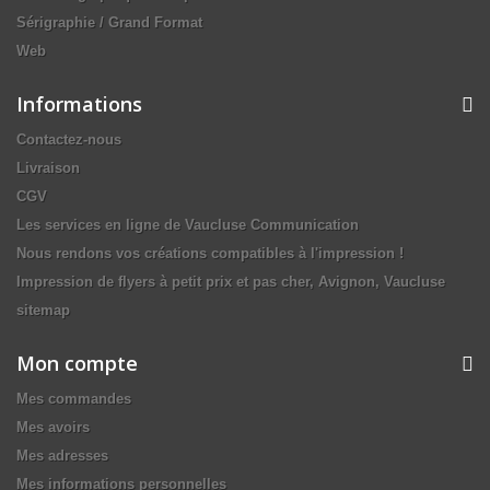
Sérigraphie / Grand Format
Web
Informations
Contactez-nous
Livraison
CGV
Les services en ligne de Vaucluse Communication
Nous rendons vos créations compatibles à l'impression !
Impression de flyers à petit prix et pas cher, Avignon, Vaucluse
sitemap
Mon compte
Mes commandes
Mes avoirs
Mes adresses
Mes informations personnelles