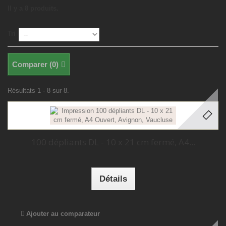
Il y a 8 produits.
Tri
Comparer (
0
)
Résultats 1 - 8 sur 8.
100 dépliants DL - 10 x 21 cm fermé, A4...
Détails
Ajouter au comparateur