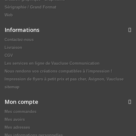
Sérigraphie / Grand Format
Web
Informations
Contactez-nous
Livraison
CGV
Les services en ligne de Vaucluse Communication
Nous rendons vos créations compatibles à l'impression !
Impression de flyers à petit prix et pas cher, Avignon, Vaucluse
sitemap
Mon compte
Mes commandes
Mes avoirs
Mes adresses
Mes informations personnelles