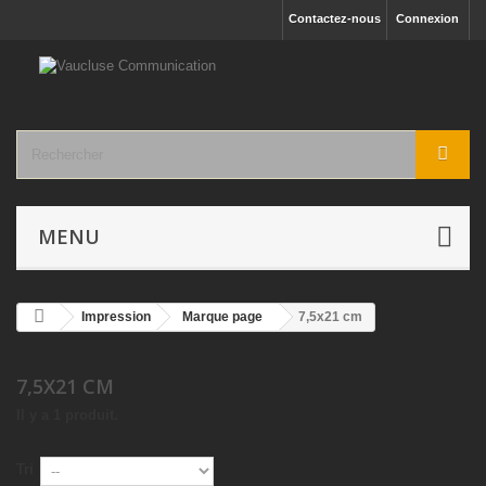
Contactez-nous
Connexion
MENU
Impression
Marque page
7,5x21 cm
7,5X21 CM
Il y a 1 produit.
Tri